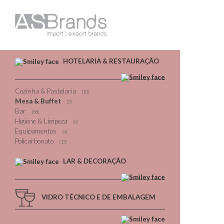
HOTELARIA & RESTAURAÇÃO
Cozinha & Pastelaria
(10)
Mesa & Buffet
(3)
Bar
(68)
Higiene & Limpeza
(6)
Equipamentos
(4)
Policarbonato
(13)
LAR & DECORAÇÃO
VIDRO TÉCNICO E DE EMBALAGEM